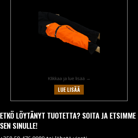
about Argamon Quick 
Klikkaa ja lue lisää →
LUE LISÄÄ
ETKÖ LÖYTÄNYT TUOTETTA? SOITA JA ETSIMME
SEN SINULLE!