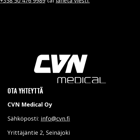
+358 50 476 9989
tai
lähetä viesti.
OTA YHTEYTTÄ
CVN Medical Oy
Sähköposti:
info@cvn.fi
Yrittäjäntie 2, Seinäjoki