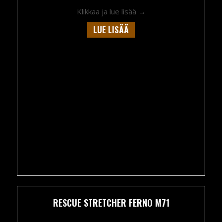
about Porter Rescue 
Klikkaa ja lue lisää →
LUE LISÄÄ
RESCUE STRETCHER FERNO M71