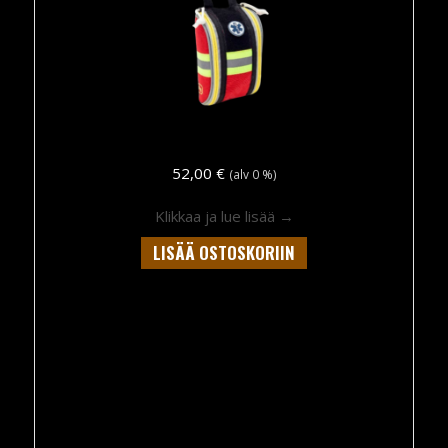
52,00
€
(alv 0 %)
about Ferno Kompakti 
Klikkaa ja lue lisää →
LISÄÄ OSTOSKORIIN