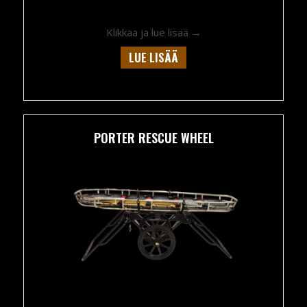
about Portable blood 
Klikkaa ja lue lisää →
LUE LISÄÄ
PORTER RESCUE WHEEL