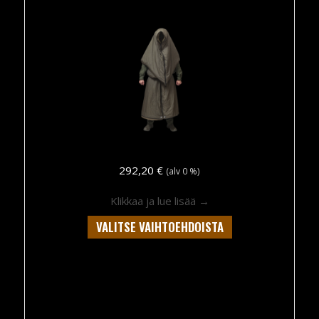
292,20
€
(alv 0 %)
about ”PIT-STOP DR
Klikkaa ja lue lisää →
Tällä
VALITSE VAIHTOEHDOISTA
tuotteella
on
useampi
muunnelma.
Voit
tehdä