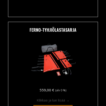
FERNO-TYHJIÖLASTASARJA
559,00
€
(alv 0 %)
about Ferno-tyhjiölast
Klikkaa ja lue lisää →