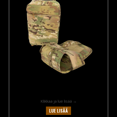
about Pelican Golden 
Klikkaa ja lue lisää →
LUE LISÄÄ