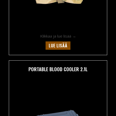
about Pelican Golden 
Klikkaa ja lue lisää →
LUE LISÄÄ
PORTABLE BLOOD COOLER 2.1L