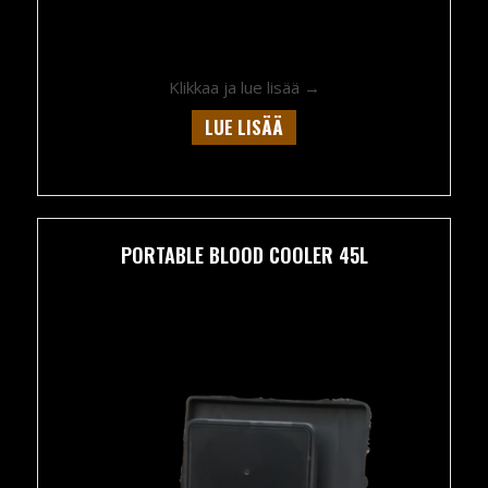
about Portable blood 
Klikkaa ja lue lisää →
LUE LISÄÄ
PORTABLE BLOOD COOLER 45L