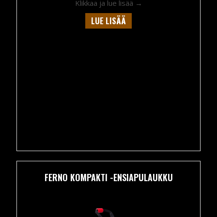
about Ferno Backpack 
Klikkaa ja lue lisää →
LUE LISÄÄ
FERNO KOMPAKTI -ENSIAPULAUKKU