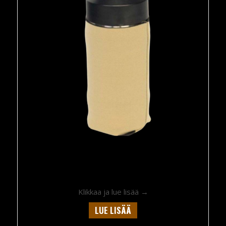
about Pelican Golden 
Klikkaa ja lue lisää →
LUE LISÄÄ