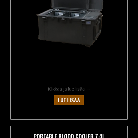
about Portable blood 
Klikkaa ja lue lisää →
LUE LISÄÄ
PORTABLE BLOOD COOLER 7.4L