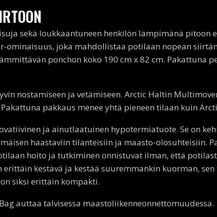
IIRTOON
aisuja sekä loukkaantuneen henkilön lämpimänä pitoon e
er-ominaisuus, joka mahdollistaa potilaan nopean siirtä
ja lämmittävän ponchon koko 190 cm x 82 cm. Pakattuna pel
hyvin nostamiseen ja vetämiseen. Arctic Haltin Multimove
. Pakattuna pakkaus menee yhtä pieneen tilaan kuin Arct
vatiivinen ja ainutlaatuinen hypotermiatuote. Se on keh
mäisen haastaviin tilanteisiin ja maasto-olosuhteisiin. 
ilaan hoito ja tutkiminen onnistuvat ilman, että potilasta
n erittäin kestävä ja kestää suuremmankin kuorman, sen t
on siksi erittäin kompakti.
a Bag auttaa talvisessa maastoliikenneonnettomuudessa.