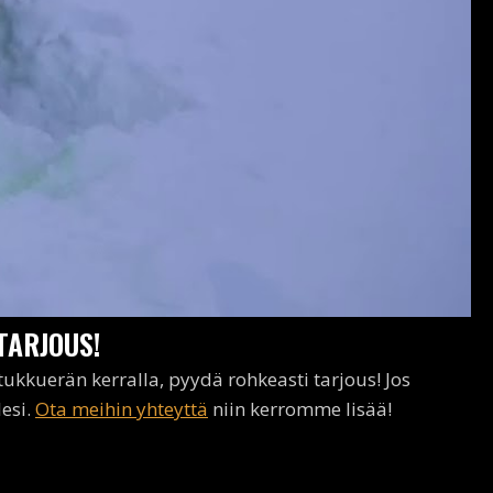
TARJOUS!
kkuerän kerralla, pyydä rohkeasti tarjous! Jos
lesi.
Ota meihin yhteyttä
niin kerromme lisää!