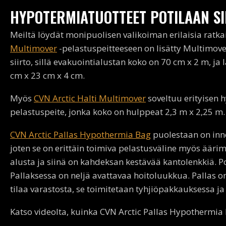
HYPOTERMIATUOTTEET POTILAAN S
Meiltä löydät monipuolisen valikoiman erilaisia ratk
Multimover
-pelastuspeitteeseen on lisätty Multimov
siirto, sillä evakuointialustan koko on 70 cm x 2 m, 
cm x 23 cm x 4 cm.
Myös
CVN Arctic Halti Multimover
soveltuu erityisen 
pelastuspeite, jonka koko on hulppeat 2,3 m x 2,25 m
CVN Arctic Pallas Hypothermia Bag
puolestaan on inno
joten se on erittäin toimiva pelastusväline myös äärim
alusta ja siinä on kahdeksan kestävää kantolenkkiä. Pot
Pallaksessa on neljä avattavaa hoitoluukkua. Pallas o
tilaa varastosta, se toimitetaan tyhjiöpakkauksessa ja 
Katso videolta, kuinka CVN Arctic Pallas Hypothermi