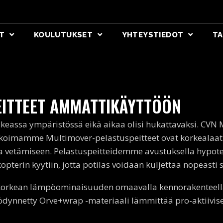
T
KOULUTUKSET
YHTEYSTIEDOT
TA
EITTEET AMMATTIKÄYTTÖÖN
eassa ympäristössä eikä aikaa olisi hukattavaksi. CVN M
ikoimamme Multimover-pelastuspeitteet ovat korkealaatui
 vetämiseen. Pelastuspeitteidemme avustuksella hypoter
opterin kyytiin, jotta potilas voidaan kuljettaa nopeast
korkean lämpöominaisuuden omaavalla kennorakenteella, 
ynnetty Orve+wrap -materiaali lämmittää pro-aktiivise