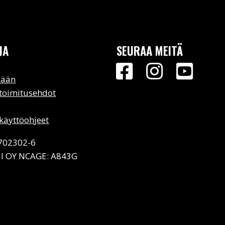
JA
SEURAA MEITÄ
sään
 toimitusehdot
käyttöohjeet
2702302-6
l OY NCAGE: A843G