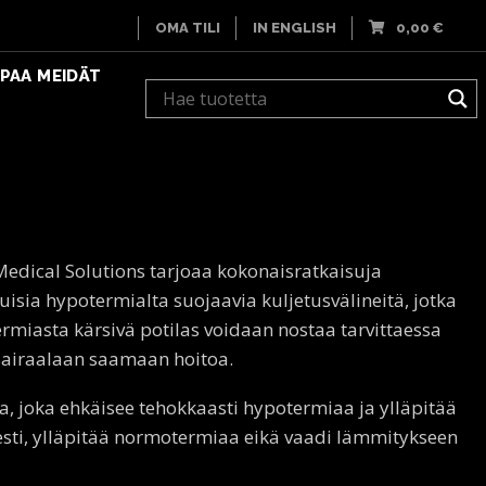
OMA TILI
IN ENGLISH
0,00
€
PAA MEIDÄT
edical Solutions tarjoaa kokonaisratkaisuja
sia hypotermialta suojaavia kuljetusvälineitä, jotka
miasta kärsivä potilas voidaan nostaa tarvittaessa
i sairaalaan saamaan hoitoa.
joka ehkäisee tehokkaasti hypotermiaa ja ylläpitää
sti, ylläpitää normotermiaa eikä vaadi lämmitykseen