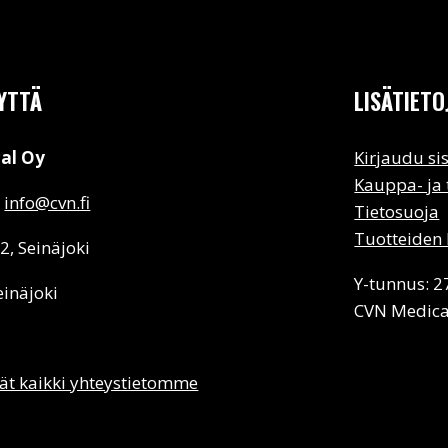
YTTÄ
LISÄTIETO
al Oy
Kirjaudu si
Kauppa- ja
:
info@cvn.fi
Tietosuoja
Tuotteiden 
 2, Seinäjoki
Y-tunnus: 
einäjoki
CVN Medica
ät kaikki yhteystietomme