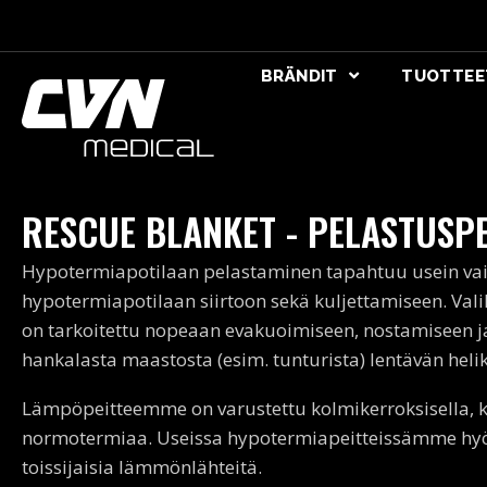
BRÄNDIT
TUOTTEE
RESCUE BLANKET - PELASTUSP
Hypotermiapotilaan pelastaminen tapahtuu usein vaik
hypotermiapotilaan siirtoon sekä kuljettamiseen. Val
on tarkoitettu nopeaan evakuoimiseen, nostamiseen ja
hankalasta maastosta (esim. tunturista) lentävän helik
Lämpöpeitteemme on varustettu kolmikerroksisella, 
normotermiaa. Useissa hypotermiapeitteissämme hyöd
toissijaisia lämmönlähteitä.