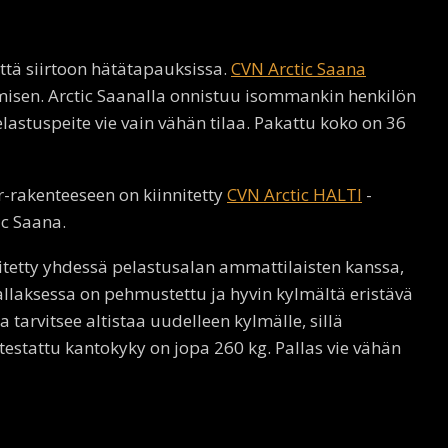
ttä siirtoon hätätapauksissa.
CVN Arctic Saana
misen. Arctic Saanalla onnistuu isommankin henkilön
astuspeite vie vain vähän tilaa. Pakattu koko on 36
r-rakenteeseen on kiinnitetty
CVN Arctic HALTI
-
ic Saana.
itetty yhdessä pelastusalan ammattilaisten kanssa,
Pallaksessa on pehmustettu ja hyvin kylmältä eristävä
 tarvitsee altistaa uudelleen kylmälle, sillä
estattu kantokyky on jopa 260 kg. Pallas vie vähän