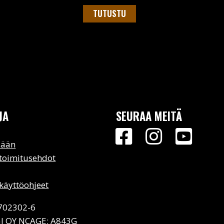
TUTUSTU
JA
SEURAA MEITÄ
sään
 toimitusehdot
käyttöohjeet
2702302-6
l OY NCAGE: A843G