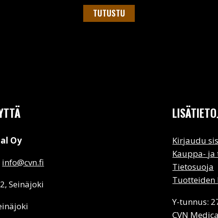
TUTUSTU
YTTÄ
LISÄTIETO
al Oy
Kirjaudu si
Kauppa- ja
:
info@cvn.fi
Tietosuoja
Tuotteiden 
 2, Seinäjoki
Y-tunnus: 
einäjoki
CVN Medica