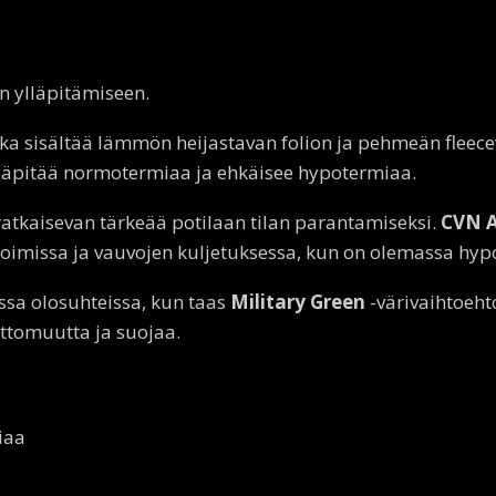
n ylläpitämiseen.
oka sisältää lämmön heijastavan folion ja pehmeän fleece
läpitää normotermiaa ja ehkäisee hypotermiaa.
ratkaisevan tärkeää potilaan tilan parantamiseksi.
CVN A
toimissa ja vauvojen kuljetuksessa, kun on olemassa hypo
ssa olosuhteissa, kun taas
Military Green
-värivaihtoeht
ttomuutta ja suojaa.
iaa