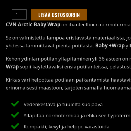
CVN
LISÄÄ OSTOSKORIIN
Arctic
CVN Arctic Baby Wrap
on ihanteellinen normotermia
Baby
Wrap
Se on valmistettu lämpöä eristävästä materiaalista, j
määrä
yhdessä lämmittävät pientä potilasta.
Baby +Wrap
yl
Kehon ydinlämpötilan ylläpitäminen yli 36 asteen on 
Wrap
sopii käytettäväksi ensiaputilanteissa, pelastus
Kirkas väri helpottaa potilaan paikantamista haastavi
erinomaisesti maastoon, tarjoten samalla huomaama
Vedenkestävä ja tuulelta suojaava
Ylläpitää normotermiaa ja ehkäisee hypoterm
Kompakti, kevyt ja helppo varastoida