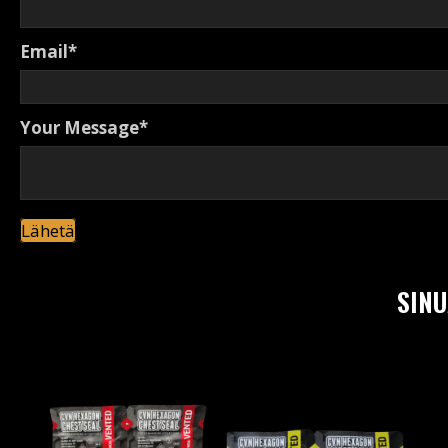
Email
Your Message
Lähetä
SINU