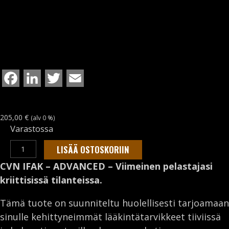
F
L
T
E
a
i
w
m
c
n
i
a
205,00
€
(alv 0 %)
Varastossa
e
k
t
i
CVN
b
e
t
l
LISÄÄ OSTOSKORIIN
IFAK
o
d
e
CVN IFAK – ADVANCED – Viimeinen pelastajasi
-
kriittisissä tilanteissa.
o
I
r
ADVANCED
k
n
määrä
Tämä tuote on suunniteltu huolellisesti tarjoamaan
sinulle kehittyneimmät lääkintätarvikkeet tiiviissä