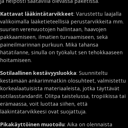
ja helposti saatavilla olevassa paketissa.
Kattavat lääkintätarvikkeet
: Varustettu laajalla
valikoimalla lääketieteellisiä perustarvikkeita mm.
suurien verenvuotojen hallintaan, haavojen
pakkaamiseen, ilmatien turvaamiseen, sekä
paineilmarinnan purkuun. Mikä tahansa
hätätilanne, sinulla on työkalut sen tehokkaaseen
hoitamiseen.
Sotilaallinen kestävyysluokka
: Suunniteltu
kestämään ankarimmatkin olosuhteet, valmistettu
korkealaatuisista materiaaleista, jotka täyttävät
sotilasstandardit. Olitpa taistelussa, tropiikissa tai
erämaassa, voit luottaa siihen, että
lääkintätarvikkeesi ovat suojattuja.
Pikakäyttöinen muotoilu
: Aika on olennaista