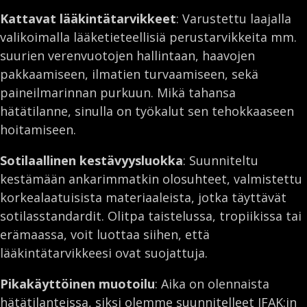
Kattavat lääkintätarvikkeet
: Varustettu laajalla
valikoimalla lääketieteellisiä perustarvikkeita mm.
suurien verenvuotojen hallintaan, haavojen
pakkaamiseen, ilmatien turvaamiseen, sekä
paineilmarinnan purkuun. Mikä tahansa
hätätilanne, sinulla on työkalut sen tehokkaaseen
hoitamiseen.
Sotilaallinen kestävyysluokka
: Suunniteltu
kestämään ankarimmatkin olosuhteet, valmistettu
korkealaatuisista materiaaleista, jotka täyttävät
sotilasstandardit. Olitpa taistelussa, tropiikissa tai
erämaassa, voit luottaa siihen, että
lääkintätarvikkeesi ovat suojattuja.
Pikakäyttöinen muotoilu
: Aika on olennaista
hätätilanteissa, siksi olemme suunnitelleet IFAK:in