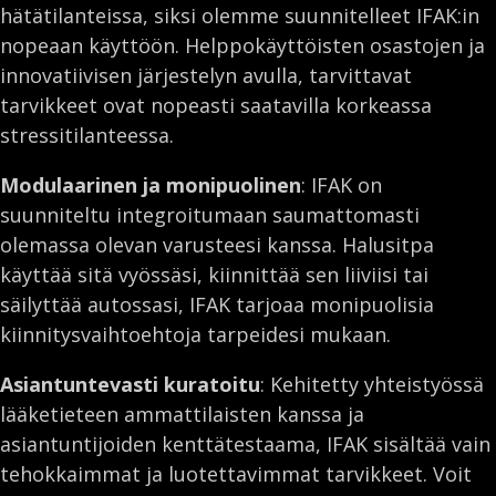
hätätilanteissa, siksi olemme suunnitelleet IFAK:in
nopeaan käyttöön. Helppokäyttöisten osastojen ja
innovatiivisen järjestelyn avulla, tarvittavat
tarvikkeet ovat nopeasti saatavilla korkeassa
stressitilanteessa.
Modulaarinen ja monipuolinen
: IFAK on
suunniteltu integroitumaan saumattomasti
olemassa olevan varusteesi kanssa. Halusitpa
käyttää sitä vyössäsi, kiinnittää sen liiviisi tai
säilyttää autossasi, IFAK tarjoaa monipuolisia
kiinnitysvaihtoehtoja tarpeidesi mukaan.
Asiantuntevasti kuratoitu
: Kehitetty yhteistyössä
lääketieteen ammattilaisten kanssa ja
asiantuntijoiden kenttätestaama, IFAK sisältää vain
tehokkaimmat ja luotettavimmat tarvikkeet. Voit