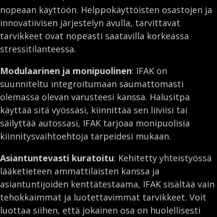
nopeaan käyttöön. Helppokäyttöisten osastojen ja
innovatiivisen järjestelyn avulla, tarvittavat
tarvikkeet ovat nopeasti saatavilla korkeassa
stressitilanteessa.
Modulaarinen ja monipuolinen
: IFAK on
suunniteltu integroitumaan saumattomasti
olemassa olevan varusteesi kanssa. Halusitpa
käyttää sitä vyössäsi, kiinnittää sen liiviisi tai
säilyttää autossasi, IFAK tarjoaa monipuolisia
kiinnitysvaihtoehtoja tarpeidesi mukaan.
Asiantuntevasti kuratoitu
: Kehitetty yhteistyössä
lääketieteen ammattilaisten kanssa ja
asiantuntijoiden kenttätestaama, IFAK sisältää vain
tehokkaimmat ja luotettavimmat tarvikkeet. Voit
luottaa siihen, että jokainen osa on huolellisesti