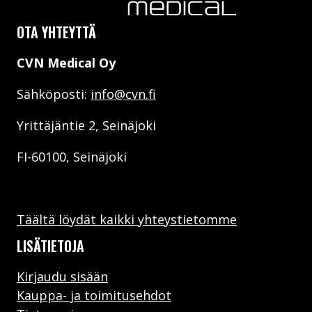
OTA YHTEYTTÄ
CVN Medical Oy
Sähköposti:
info@cvn.fi
CVN PACKING GAUZE
Yrittäjäntie 2, Seinäjoki
TUTUSTU
FI-60100, Seinäjoki
CVN WBB KIT
TUTUSTU
Täältä löydät kaikki yhteystietomme
LISÄTIETOJA
Kirjaudu sisään
Kauppa- ja toimitusehdot