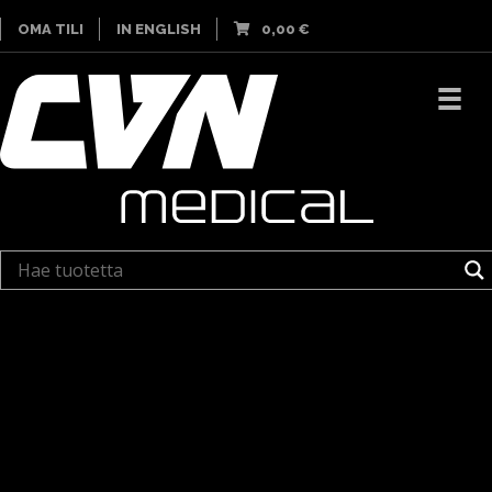
OMA TILI
IN ENGLISH
0,00
€