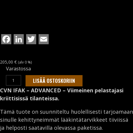
F
L
T
E
a
i
w
m
c
n
i
a
205,00
€
(alv 0 %)
Varastossa
e
k
t
i
CVN
b
e
t
l
LISÄÄ OSTOSKORIIN
IFAK
o
d
e
CVN IFAK – ADVANCED – Viimeinen pelastajasi
-
kriittisissä tilanteissa.
o
I
r
ADVANCED
k
n
määrä
Tämä tuote on suunniteltu huolellisesti tarjoamaan
sinulle kehittyneimmät lääkintätarvikkeet tiiviissä
ja helposti saatavilla olevassa paketissa.