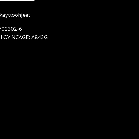
käyttöohjeet
2702302-6
l OY NCAGE: A843G