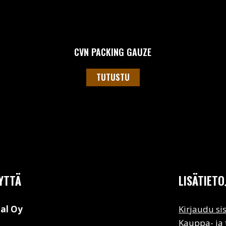
CVN PACKING GAUZE
TUTUSTU
YTTÄ
LISÄTIETO
al Oy
Kirjaudu si
Kauppa- ja