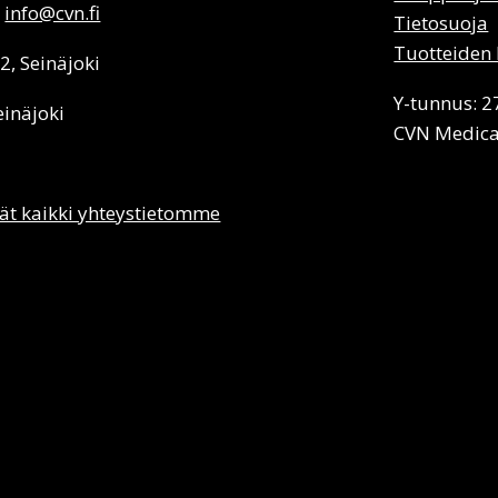
:
info@cvn.fi
Tietosuoja
Tuotteiden 
 2, Seinäjoki
Y-tunnus: 
einäjoki
CVN Medica
ät kaikki yhteystietomme