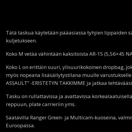
Tätä taskua käytetään pääasiassa tyhjien lippaiden s
kuljetukseen.
Koko M vetää vähintään kaksitoista AR-15 (5,56×45 N
Koko L on erittäin suuri, ylisuurikokoinen dropbag, j
myös nopeana lisäsäilytystilana muulle varustukselle
ASSAULT” -ERISTETYN TAKKIMME ja jatkaa tehtävääsi
Tasku on rullattavissa ja avattavissa korkealaatuisella 
reppuun, plate carrieriin yms.
Saatavilla Ranger Green- ja Multicam-kuoseina, valmi
Euroopassa.