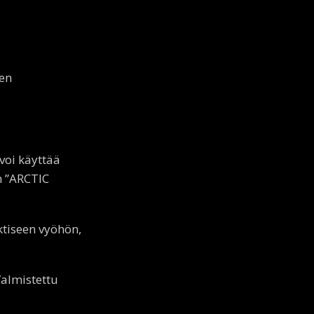
een
voi käyttää
n ”ARCTIC
aktiseen vyöhön,
Valmistettu