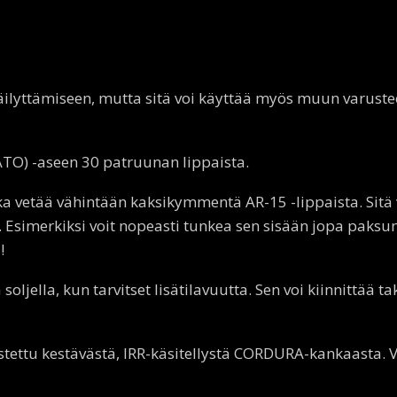
äilyttämiseen, mutta sitä voi käyttää myös muun varust
ATO) -aseen 30 patruunan lippaista.
oka vetää vähintään kaksikymmentä AR-15 -lippaista. Sitä 
. Esimerkiksi voit nopeasti tunkea sen sisään jopa paksu
!
soljella, kun tarvitset lisätilavuutta. Sen voi kiinnittää t
stettu kestävästä, IRR-käsitellystä CORDURA-kankaasta. 