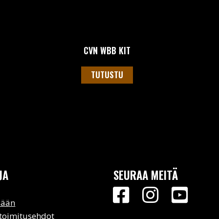
CVN WBB KIT
TUTUSTU
JA
SEURAA MEITÄ
sään
 toimitusehdot