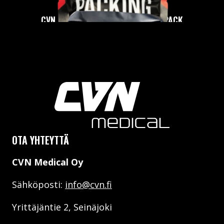
CVN HEXAGON CHEST SEAL TWIN-PACK
TUTUSTU
OTA YHTEYTTÄ
CVN Medical Oy
Sähköposti:
info@cvn.fi
CVN PACKING GAUZE
Yrittäjäntie 2, Seinäjoki
TUTUSTU