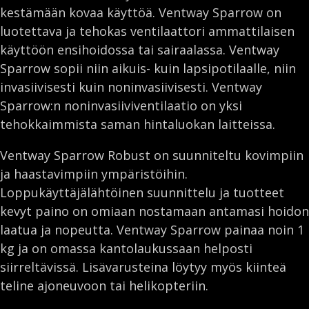
kestämään kovaa käyttöä. Ventway Sparrow on
b
e
t
l
luotettava ja tehokas ventilaattori ammattilaisen
o
d
e
käyttöön ensihoidossa tai sairaalassa. Ventway
o
I
r
Sparrow sopii niin aikuis- kuin lapsipotilaalle, niin
k
n
invasiivisesti kuin noninvasiivisesti. Ventway
Sparrow:n noninvasiiviventilaatio on yksi
tehokkaimmista saman hintaluokan laitteissa.
Ventway Sparrow Robust on suunniteltu kovimpiin
ja haastavimpiin ympäristöihin.
Loppukäyttäjälähtöinen suunnittelu ja tuotteet
kevyt paino on omiaan nostamaan antamasi hoidon
laatua ja nopeutta. Ventway Sparrow painaa noin 1
kg ja on omassa kantolaukussaan helposti
siirreltävissä. Lisävarusteina löytyy myös kiinteä
teline ajoneuvoon tai helikopteriin.