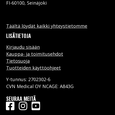
FI-60100, Seinäjoki
CVN WBB KIT
TUTUSTU
Täältä löydät kaikki yhteystietomme
LISÄTIETOJA
Kirjaudu sisään
Kauppa- ja toimitusehdot
Tietosuoja
Tuotteiden käyttöohjeet
Y-tunnus: 2702302-6
CVN Medical OY NCAGE: A843G
SEURAA MEITÄ