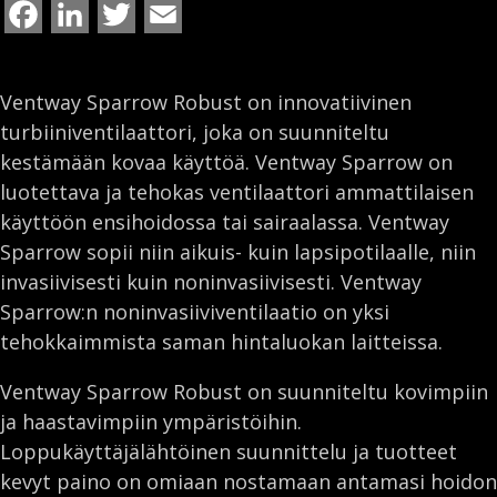
F
L
T
E
a
i
w
m
c
n
i
a
Ventway Sparrow Robust on innovatiivinen
e
k
t
i
turbiiniventilaattori, joka on suunniteltu
kestämään kovaa käyttöä. Ventway Sparrow on
b
e
t
l
luotettava ja tehokas ventilaattori ammattilaisen
o
d
e
käyttöön ensihoidossa tai sairaalassa. Ventway
o
I
r
Sparrow sopii niin aikuis- kuin lapsipotilaalle, niin
k
n
invasiivisesti kuin noninvasiivisesti. Ventway
Sparrow:n noninvasiiviventilaatio on yksi
tehokkaimmista saman hintaluokan laitteissa.
Ventway Sparrow Robust on suunniteltu kovimpiin
ja haastavimpiin ympäristöihin.
Loppukäyttäjälähtöinen suunnittelu ja tuotteet
kevyt paino on omiaan nostamaan antamasi hoidon