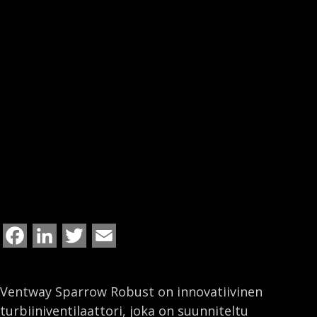
F
L
T
E
a
i
w
m
c
n
i
a
Ventway Sparrow Robust on innovatiivinen
e
k
t
i
turbiiniventilaattori, joka on suunniteltu