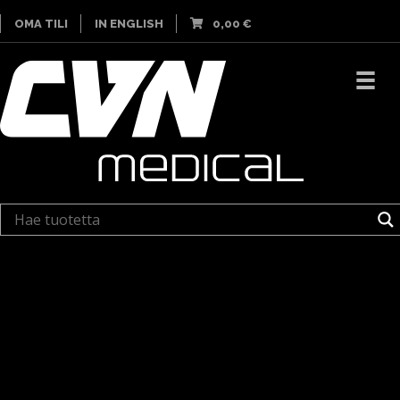
OMA TILI
IN ENGLISH
0,00
€