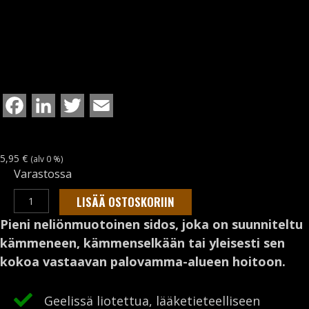
F
L
T
E
a
i
w
m
c
n
i
a
5,95
€
(alv 0 %)
Varastossa
e
k
t
i
WATER-
b
e
t
l
LISÄÄ OSTOSKORIIN
JEL
o
d
e
Pieni neliönmuotoinen sidos, joka on suunniteltu
10,1
kämmeneen, kämmenselkään tai yleisesti sen
o
I
r
cm
kokoa vastaavan palovamma-alueen hoitoon.
k
n
x
10,1
Geelissä liotettua, lääketieteelliseen