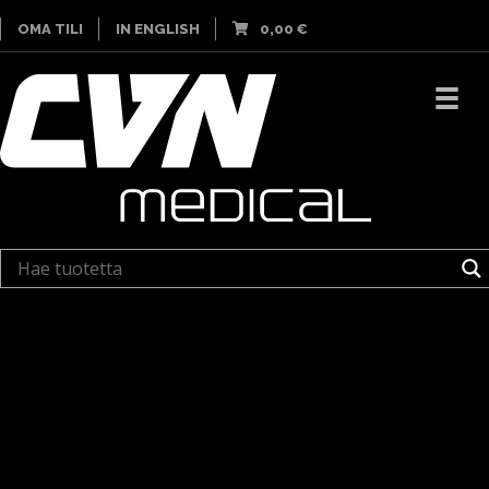
OMA TILI
IN ENGLISH
0,00
€