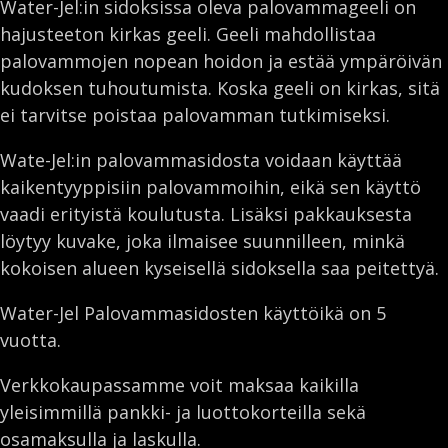
Water-Jel:in sidoksissa oleva palovammageeli on
hajusteeton kirkas geeli. Geeli mahdollistaa
palovammojen nopean hoidon ja estää ympäröivän
kudoksen tuhoutumista. Koska geeli on kirkas, sitä
ei tarvitse poistaa palovamman tutkimiseksi.
Wate-Jel:in palovammasidosta voidaan käyttää
kaikentyyppisiin palovammoihin, eikä sen käyttö
vaadi erityistä koulutusta. Lisäksi pakkauksesta
löytyy kuvake, joka ilmaisee suunnilleen, minkä
kokoisen alueen kyseisellä sidoksella saa peitettyä.
Water-Jel Palovammasidosten käyttöikä on 5
vuotta.
Verkkokaupassamme voit maksaa kaikilla
yleisimmillä pankki- ja luottokorteilla sekä
osamaksulla ja laskulla.