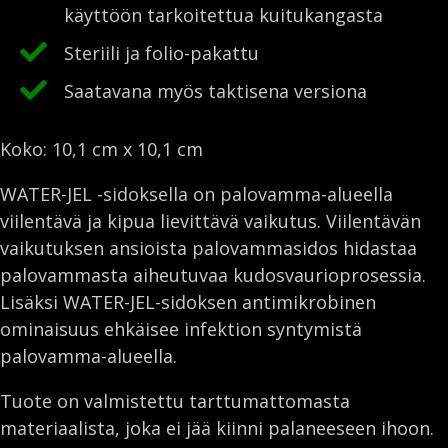
cm
käyttöön tarkoitettua kuitukangasta
-
Steriili ja folio-pakattu
sidepakkaus
palovammojen
Saatavana myös taktisena versiona
hoitoon
määrä
Koko: 10,1 cm x 10,1 cm
WATER-JEL -sidoksella on palovamma-alueella
viilentävä ja kipua lievittävä vaikutus. Viilentävän
vaikutuksen ansioista palovammasidos hidastaa
palovammasta aiheutuvaa kudosvaurioprosessia.
Lisäksi WATER-JEL-sidoksen antimikrobinen
ominaisuus ehkäisee infektion syntymistä
palovamma-alueella.
Tuote on valmistettu tarttumattomasta
materiaalista, joka ei jää kiinni palaneeseen ihoon.