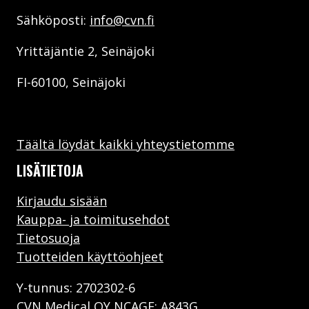
Sähköposti:
info@cvn.fi
CVN PACKING GAUZE
Yrittäjäntie 2, Seinäjoki
TUTUSTU
FI-60100, Seinäjoki
CVN WBB KIT
TUTUSTU
Täältä löydät kaikki yhteystietomme
LISÄTIETOJA
Kirjaudu sisään
Kauppa- ja toimitusehdot
Tietosuoja
Tuotteiden käyttöohjeet
Y-tunnus: 2702302-6
CVN Medical OY NCAGE: A843G