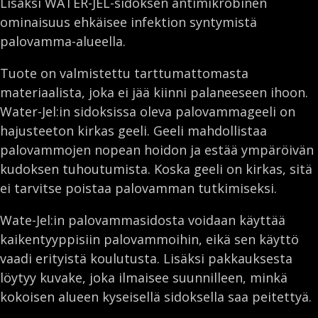
Lisäksi WATER-JEL-sidoksen antimikrobinen
ominaisuus ehkäisee infektion syntymistä
palovamma-alueella.
Tuote on valmistettu tarttumattomasta
materiaalista, joka ei jää kiinni palaneeseen ihoon.
Water-Jel:in sidoksissa oleva palovammageeli on
hajusteeton kirkas geeli. Geeli mahdollistaa
palovammojen nopean hoidon ja estää ympäröivän
kudoksen tuhoutumista. Koska geeli on kirkas, sitä
ei tarvitse poistaa palovamman tutkimiseksi.
Wate-Jel:in palovammasidosta voidaan käyttää
kaikentyyppisiin palovammoihin, eikä sen käyttö
vaadi erityistä koulutusta. Lisäksi pakkauksesta
löytyy kuvake, joka ilmaisee suunnilleen, minkä
kokoisen alueen kyseisellä sidoksella saa peitettyä.