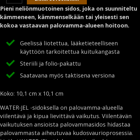
JEL
o
d
e
Pieni neliönmuotoinen sidos, joka on suunniteltu
10,1
kämmeneen, kämmenselkään tai yleisesti sen
o
I
r
cm
kokoa vastaavan palovamma-alueen hoitoon.
k
n
x
10,1
Geelissä liotettua, lääketieteelliseen
cm
käyttöön tarkoitettua kuitukangasta
-
Steriili ja folio-pakattu
sidepakkaus
palovammojen
Saatavana myös taktisena versiona
hoitoon
määrä
Koko: 10,1 cm x 10,1 cm
WATER-JEL -sidoksella on palovamma-alueella
viilentävä ja kipua lievittävä vaikutus. Viilentävän
vaikutuksen ansioista palovammasidos hidastaa
palovammasta aiheutuvaa kudosvaurioprosessia.